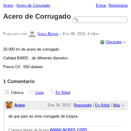
Acero
›
Acero de Corrugado
Entrar
Registrarse
Acero de Corrugado
Publicado por
Sonia Berme
–
Ene 08, 2015; 4:14pm
Opciones
20.000 t/n de acero de corrugado
Calidad B400S , de diferente diametro .
Precio Cif : 550 dolares
1 Comentario
Clásica
Lista
En Árbol
Acero
Ene 29, 2015;
Responder
|
En Árbol
|
Más
5:36pm
de que pais es este corrugado de turquia
Re: Acero de Corrugado
www.acero.com
Compra-Venta de Acero