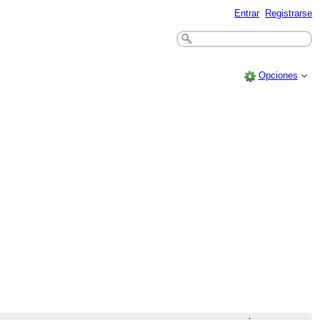
Entrar
Registrarse
Opciones