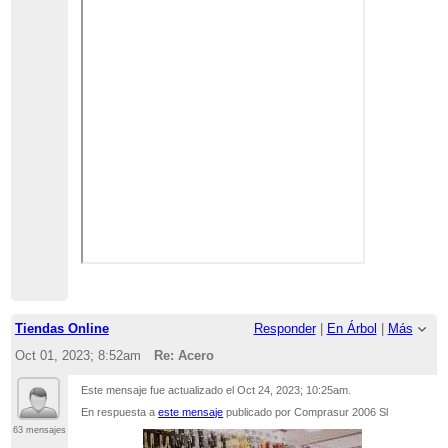
Tiendas Online
Responder
|
En Árbol
|
Más
Oct 01, 2023; 8:52am
Re: Acero
Este mensaje fue actualizado el
Oct 24, 2023; 10:25am
.
En respuesta a
este mensaje
publicado por Comprasur 2006 Sl
63 mensajes