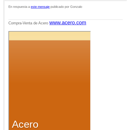
7:58pm
En respuesta a
este mensaje
publicado por Gonzalo
Re: Chapas
www.acero.com
Compra-Venta de Acero