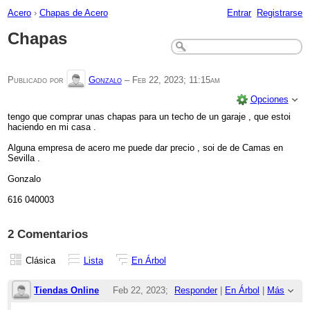
Acero
›
Chapas de Acero
Entrar
Registrarse
Chapas
Publicado por
Gonzalo
–
Feb 22, 2023; 11:15am
Opciones
tengo que comprar unas chapas para un techo de un garaje , que estoi
haciendo en mi casa .
Alguna empresa de acero me puede dar precio , soi de de Camas en
Sevilla .
Gonzalo
616 040003
2 Comentarios
Clásica
Lista
En Árbol
Tiendas Online
Feb 22, 2023;
Responder
|
En Árbol
|
Más