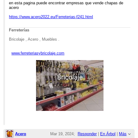
11:17am
en esta pagina puede encontrar empresas que vende chapas de
acero
Re: Chapas
https://www.acero2022.eu/Ferreterias-f241.html
Ferreterías
Bricolaje , Acero , Muebles .
www.ferreteriasybricolaje.com
Acero
Mar 19, 2024;
Responder
|
En Árbol
|
Más