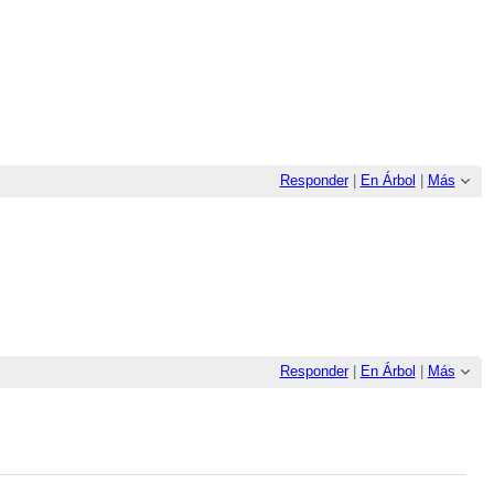
Responder
|
En Árbol
|
Más
Responder
|
En Árbol
|
Más