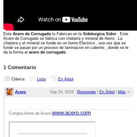
Este
Acero de Corrugado
lo Fabrican en la
Sidelurgica Sidor
. Este
Acero de Corrugado se fabrica con chatarra y mineral de hierro . La
chatarra y el mineral se funde en un horno Electrico , una vez que se
funde se pasan por un proceso de laminacion en caliente , donde se le
da la forma al
acero de corrugado
.
1 Comentario
Clásica
Lista
En Árbol
Acero
Sep 24, 2019;
Responder
|
En Árbol
|
Más
11:34am
Re: Fabricacion del Acero de Corrugado
www.acero.com
Compra-Venta de Acero