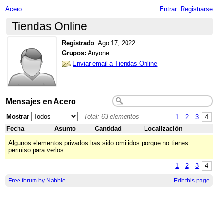
Acero
Entrar
Registrarse
Tiendas Online
Registrado
:
Ago 17, 2022
Grupos:
Anyone
Enviar email a Tiendas Online
Mensajes en Acero
Mostrar
Total: 63 elementos
1
2
3
4
Fecha
Asunto
Cantidad
Localización
Algunos elementos privados has sido omitidos porque no tienes
permiso para verlos.
1
2
3
4
Free forum by Nabble
Edit this page